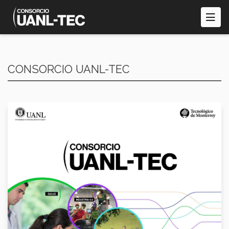
Pasar
al
contenido
principal
CONSORCIO UANL-TEC